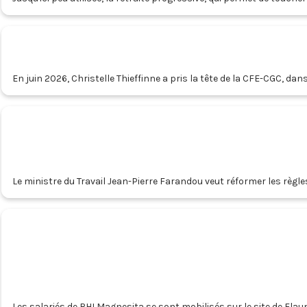
par la Caisse nationale de l'Assurance vieillesse.
En juin 2026, Christelle Thieffinne a pris la tête de la CFE-CGC, d
Le ministre du Travail Jean-Pierre Farandou veut réformer les règle
menant à un emploi. Un récent rapport du sénateur Emmanuel Capus 
Nation ».
Les salariés de RHI Magnesita se sont mobilisés sur le site de Flaum