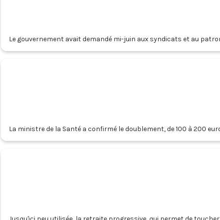
Le gouvernement avait demandé mi-juin aux syndicats et au patrona
travail et maladies professionnelles.
La ministre de la Santé a confirmé le doublement, de 100 à 200 eu
des patients.
Jusqu'ici peu utilisée, la retraite progressive, qui permet de touch