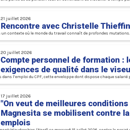
21 juillet 2026
Rencontre avec Christelle Thieffi
ans un contexte où le monde du travail connaît de profondes mutations.
20 juillet 2026
Compte personnel de formation : le
exigences de qualité dans le vise
s dans l’emploi du CPF, cette enveloppe dont dispose chaque salarié po
(Horizons) appelle aussi à s’appuyer sur des mesures de régulation « 
17 juillet 2026
"On veut de meilleures conditions 
Magnesita se mobilisent contre l
emplois
ont-Waudrechies (Nord) ce mercredi 15 juillet 2026, contre le projet de