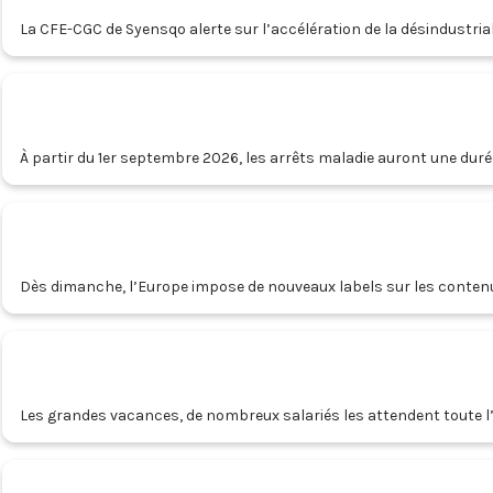
La CFE-CGC de Syensqo alerte sur l’accélération de la désindustriali
À partir du 1er septembre 2026, les arrêts maladie auront une durée
Dès dimanche, l’Europe impose de nouveaux labels sur les contenus
Les grandes vacances, de nombreux salariés les attendent toute l’an
salariés, qui peuvent dégrader ainsi leur santé mentale ?