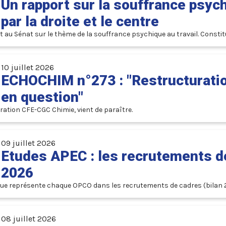
Un rapport sur la souffrance psych
par la droite et le centre
ait au Sénat sur le thème de la souffrance psychique au travail. Const
re public son rapport, comme c’est pourtant l’habitude au Parlement. E
ardin. Explications.
10 juillet 2026
ECHOCHIM n°273 : "Restructuratio
en question"
Le nouveau numéro d'ÉCHOCHIM, le magazine trimestriel de la Fédération CFE-CGC Chimie, vient de paraître. 
09 juillet 2026
Etudes APEC : les recrutements de
2026
ue représente chaque OPCO dans les recrutements de cadres (bilan 202
se…).
08 juillet 2026