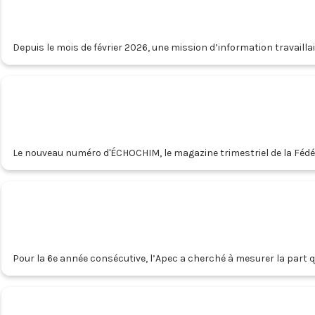
Depuis le mois de février 2026, une mission d’information travaill
majoritairement de radicaux au Sénat, cette mission n’a pas pu rend
centre s’est opposée aux conclusions de la rapporteure Annick Gir
Pour la 6e année consécutive, l’Apec a cherché à mesurer la part q
recrutements (IDF vs autres régions hexagonales, taille d’entrepri