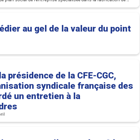
ier au gel de la valeur du point
la présidence de la CFE-CGC,
ganisation syndicale française des
dé un entretien à la
dres
"Le rôle des cadres consiste à rendre accessibles des situations complexes, pas à supprimer la complexité elle-même" Francois Hommeril 