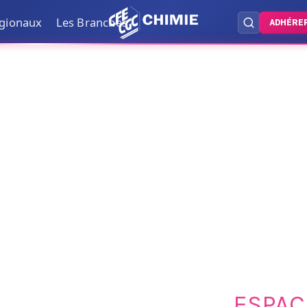
égionaux
Les Branches
ADHÉRE
ESPAC