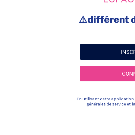
⚠️différent d
INSC
CON
En utilisant cette applicatio
générales de service
et l