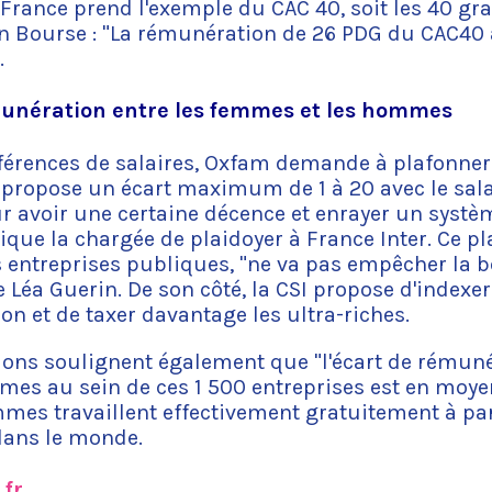
France prend l'exemple du CAC 40, soit les 40 gr
en Bourse : "La rémunération de 26 PDG du CAC4
.
munération entre les femmes et les hommes
ifférences de salaires, Oxfam demande à plafonner
 propose un écart maximum de 1 à 20 avec le sal
ur avoir une certaine décence et enrayer un systè
lique la chargée de plaidoyer à France Inter. Ce 
s entreprises publiques, "ne va pas empêcher la 
e Léa Guerin. De son côté, la CSI propose d'indexe
tion et de taxer davantage les ultra-riches.
ions soulignent également que "l'écart de rémuné
es au sein de ces 1 500 entreprises est en moyen
emmes travaillent effectivement gratuitement à p
dans le monde.
.fr