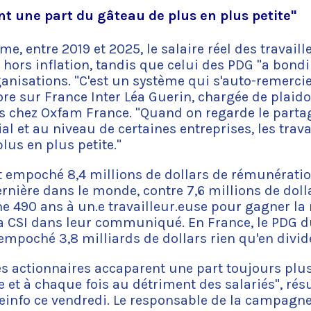
ont une part du gâteau de plus en plus petite"
me, entre 2019 et 2025, le salaire réel des travai
hors inflation, tandis que celui des PDG "a bondi
anisations. "C'est un système qui s'auto-remercie
ore sur France Inter Léa Guerin, chargée de plaid
s chez Oxfam France. "Quand on regarde le parta
et au niveau de certaines entreprises, les trava
lus en plus petite."
et empoché 8,4 millions de dollars de rémunératio
nière dans le monde, contre 7,6 millions de dolla
e 490 ans à un.e travailleur.euse pour gagner 
la CSI dans leur communiqué. En France, le PDG 
empoché 3,8 milliards de dollars rien qu'en divi
les actionnaires accaparent une part toujours pl
et à chaque fois au détriment des salariés", ré
info ce vendredi. Le responsable de la campagne J