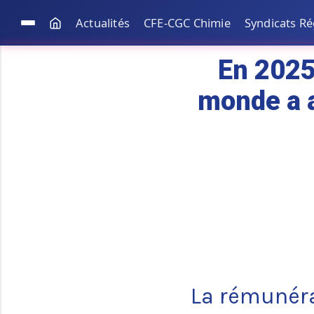
Actualités
CFE-CGC Chimie
Syndicats R
En 2025
monde a a
La rémunéra