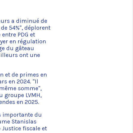
lleurs a diminué de
 de 54%", déplorent
 entre PDG et
oyer en régulation
ge du gâteau
illeurs ont une
n et de primes en
rs en 2024. "Il
la même somme",
du groupe LVMH,
dendes en 2025.
us importante du
sume Stanislas
ustice fiscale et