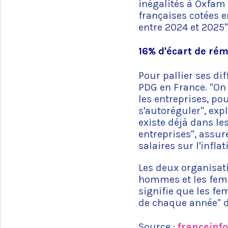
inégalités à Oxfam 
françaises cotées 
entre 2024 et 2025"
16% d'écart de ré
Pour pallier ses d
PDG en France. "On
les entreprises, po
s'autoréguler", exp
existe déjà dans le
entreprises", assur
salaires sur l'infla
Les deux organisat
hommes et les femm
signifie que les f
de chaque année" 
Source :
franceinfo