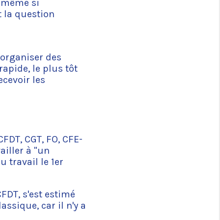
r même si
t la question
 organiser des
apide, le plus tôt
ecevoir les
CFDT, CGT, FO, CFE-
ailler à "un
travail le 1er
CFDT, s'est estimé
assique, car il n'y a