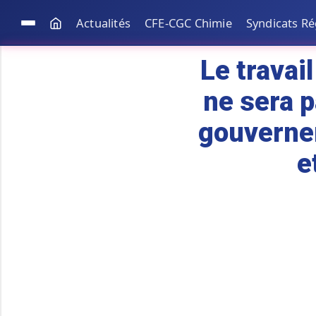
Actualités
CFE-CGC Chimie
Syndicats R
Le travai
ne sera p
gouvernem
e