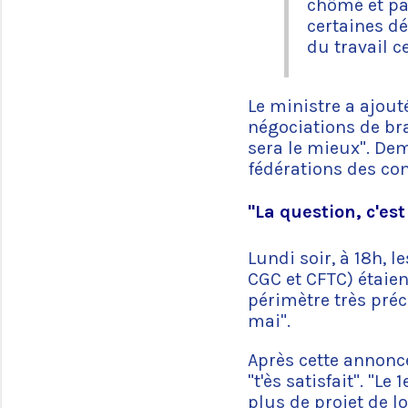
chômé et pa
certaines dé
du travail c
Le ministre a ajout
négociations de bra
sera le mieux". Dem
fédérations des co
"La question, c'est
Lundi soir, à 18h, 
CGC et CFTC) étaien
périmètre très pré
mai".
Après cette annonce
"t'ès satisfait". "L
plus de projet de lo