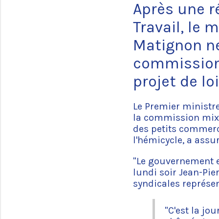
Après une r
Travail, le
Matignon n
commission 
projet de loi
Le Premier ministr
la commission mixte
des petits commerce
l'hémicycle, a assu
"Le gouvernement es
lundi soir Jean-Pie
syndicales représen
"C'est la jou