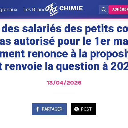
égionaux
Les Branches
ADHÉRE
l des salariés des petits
as autorisé pour le 1er ma
ent renonce à la proposit
t renvoie la question à 20
13/04/2026
PARTAGER
POST