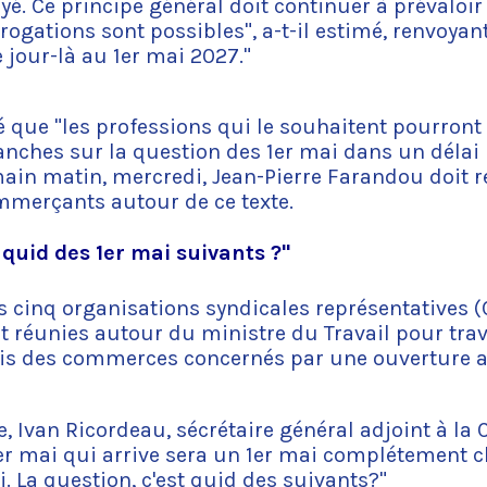
yé. Ce principe général doit continuer à prévaloi
rogations sont possibles", a-t-il estimé, renvoyan
e jour-là au 1er mai 2027."
é que "les professions qui le souhaitent pourront
nches sur la question des 1er mai dans un délai r
ain matin, mercredi, Jean-Pierre Farandou doit r
mmerçants autour de ce texte.
 quid des 1er mai suivants ?"
les cinq organisations syndicales représentatives (
t réunies autour du ministre du Travail pour trav
cis des commerces concernés par une ouverture au 
, Ivan Ricordeau, sécrétaire général adjoint à la 
e 1er mai qui arrive sera un 1er mai complétement cl
i. La question, c'est quid des suivants?"